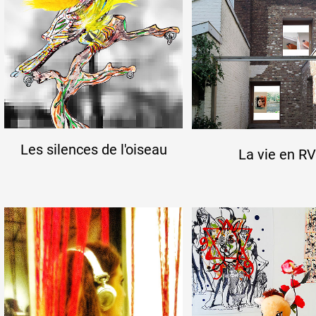
Artistes
De A à Z
Année par année
Les silences de l'oiseau
La vie en R
Collection vidéos
Candidater
Contact