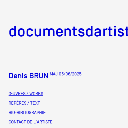
documentsd
documentsdartis
Denis BRUN
MAJ 05/06/2025
Documents d'artis
ŒUVRES / WORKS
Mission
REPÈRES / TEXT
BIO-BIBLIOGRAPHIE
Équipe
CONTACT DE L'ARTISTE