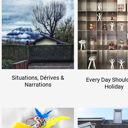
Formation
Événements
1% œuvres dans 
public
Situations, Dérives &
Every Day Shoul
Narrations
Holiday
Réseau documents 