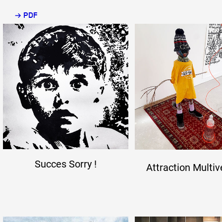
→ PDF
Partenaires
Crédits
Actions
Documentation
Succes Sorry !
Attraction Multiv
Visites d'ateliers
Production vidéo