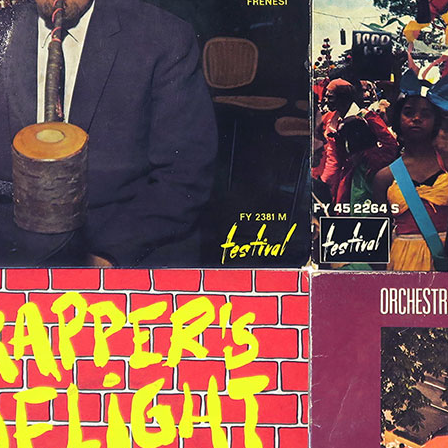
 public
tes