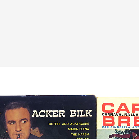
A
Artistes
De A à Z
Année par ann
Collection vidéo
Candidater
Contact