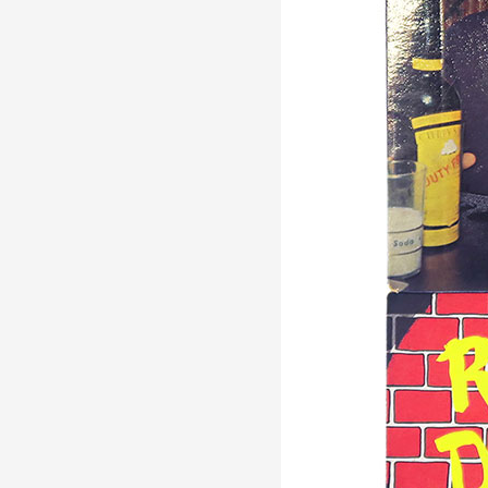
Production vidéo
Formation
Événements
1% œuvres dans l'espace
Réseau documents d'artis