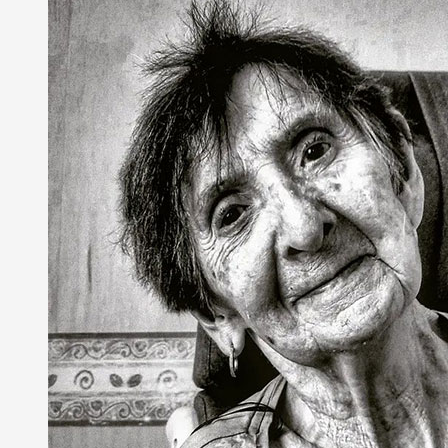
Partenaires
Crédits
Actions
Documentation
Visites d'ateliers
Production vidéo