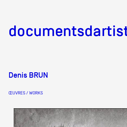
documentsd
documentsdartis
Denis BRUN
Documents d'artis
ŒUVRES / WORKS
Mission
Équipe