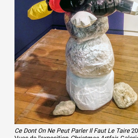
Artistes
De A à Z
Année par année
Collection vidéos
Candidater
Contact
Ce Dont On Ne Peut Parler Il Faut Le Taire
20