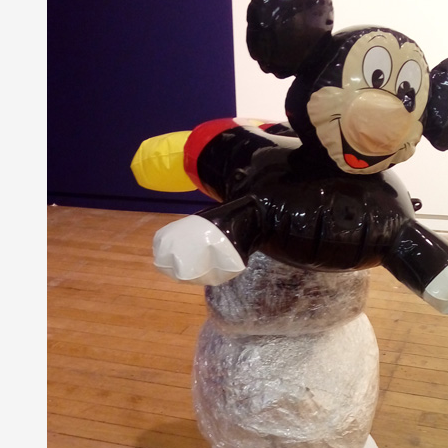
Partenaires
Crédits
Actions
Documentation
Visites d'ateliers
Production vidéo