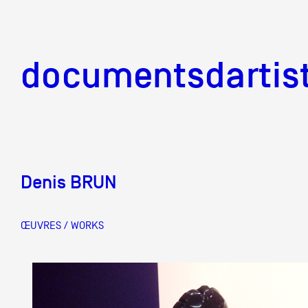
documentsd
documentsdartis
Denis BRUN
Documents d'artis
ŒUVRES / WORKS
Mission
Équipe