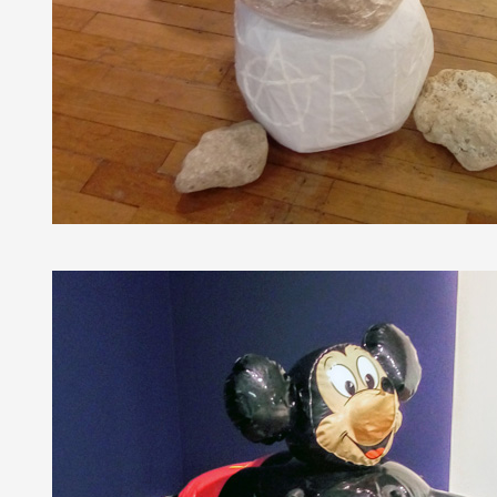
Formation
Événements
1% œuvres dans 
public
Réseau documents 