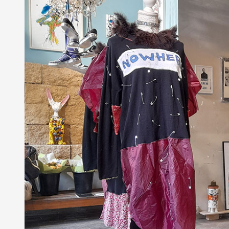
Partenaires
Crédits
Actions
Documentation
Visites d'ateliers
Production vidéo