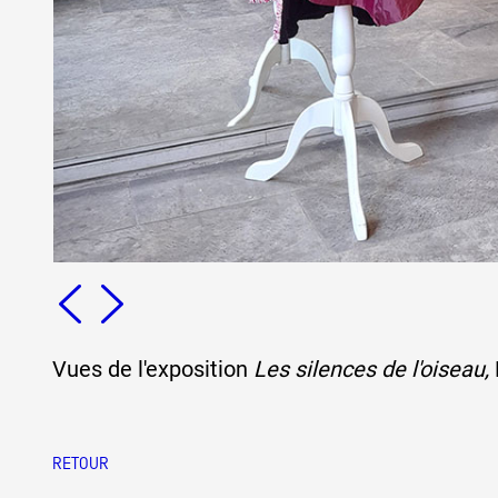
Formation
Événements
1% œuvres dans 
public
Réseau documents 
Vues de l'exposition
Les silences de l'oiseau,
RETOUR