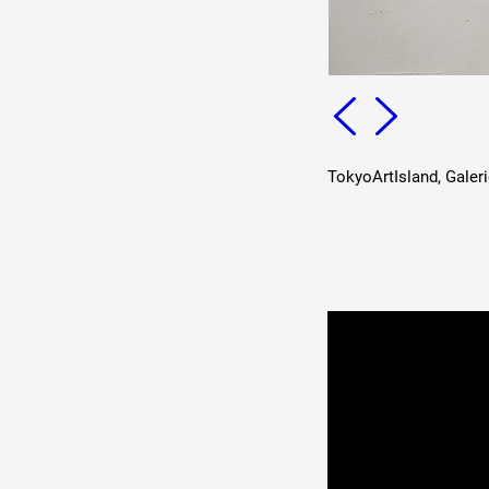
TokyoArtIsland, Galer