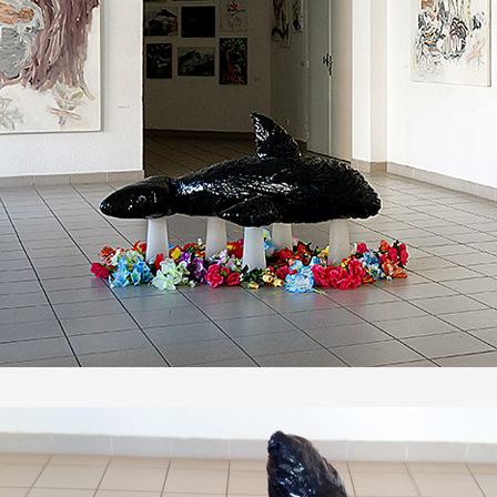
 public
tes