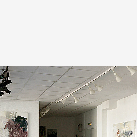
A
Artistes
De A à Z
Année par ann
Collection vidéo
Candidater
Contact