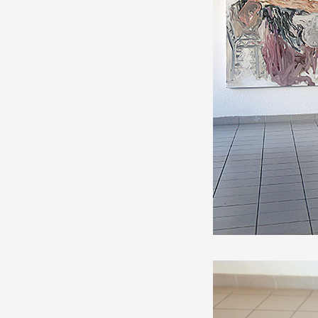
Production vidéo
Formation
Événements
1% œuvres dans l'espace
Réseau documents d'artis