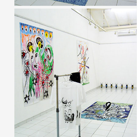
Formation
Événements
1% œuvres dans 
public
Réseau documents 