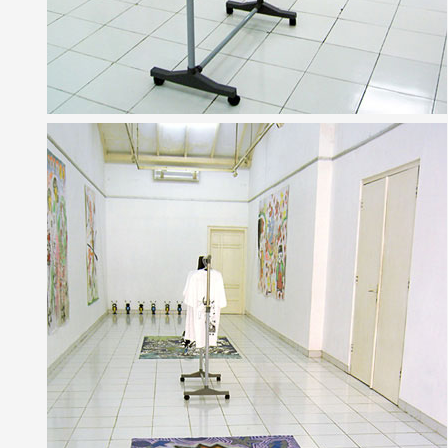
Artistes
De A à Z
Année par année
Collection vidéos
Candidater
Contact