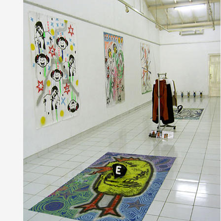
Partenaires
Crédits
Actions
Documentation
Visites d'ateliers
Production vidéo