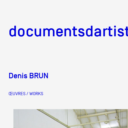
documentsd
documentsdartis
Denis BRUN
Documents d'artis
ŒUVRES / WORKS
Mission
Équipe