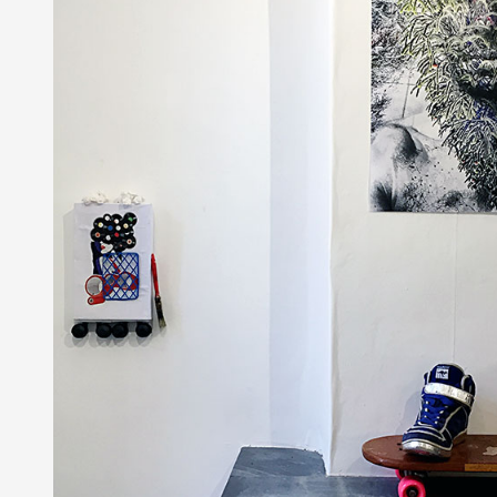
Formation
Événements
1% œuvres dans 
public
Réseau documents 