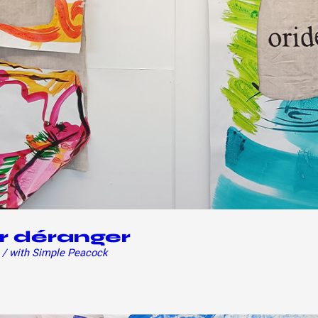
 public
tes
r déranger
/ with Simple Peacock