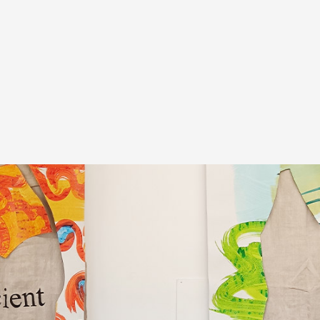
A
Artistes
De A à Z
Année par ann
Collection vidéo
Candidater
Contact