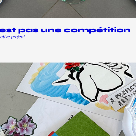
’est pas une compétition
ctive project