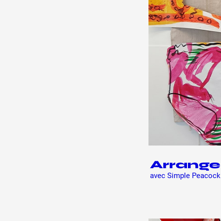
Production vidéo
Formation
Événements
1% œuvres dans l'espace
Réseau documents d'artis
Arrange
avec Simple Peacock