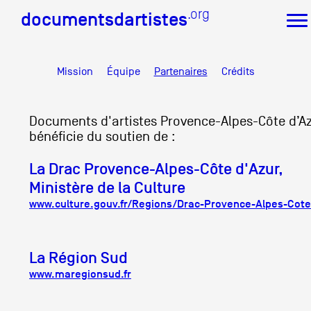
.org
.org
documentsdartistes
documentsdartistes
Mission
Équipe
Partenaires
Crédits
Documents d'artistes PACA
Artis
Mission
De 
Équipe
An
Documents d'artistes Provence-Alpes-Côte d’A
Partenaires
bénéficie du soutien de :
Coll
Crédits
La Drac Provence-Alpes-Côte d'Azur,
Cand
Actions
Ministère de la Culture
Documentation
Cont
www.culture.gouv.fr/Regions/Drac-Provence-Alpes-Cote
Visites d'ateliers
Production vidéo
Formation
La Région Sud
Événements
1% œuvres dans l'espace public
www.maregionsud.fr
Réseau documents d'artistes