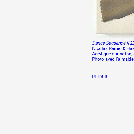
Production vidéo
Formation
Événements
1% œuvres dans l'espace
Dance Sequence II
2
Nicolas Ramel & Haz
Acrylique sur coton,
Réseau documents d'artis
Photo avec l'aimable
RETOUR