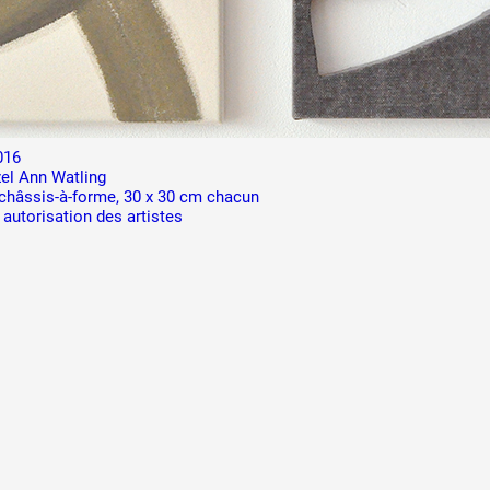
 public
016
el Ann Watling
 châssis-à-forme, 30 x 30 cm chacun
tes
 autorisation des artistes