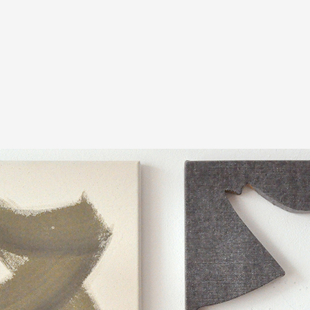
A
Artistes
De A à Z
Année par ann
Collection vidéo
Candidater
Contact