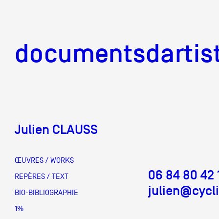
documentsd
documentsdartis
Julien CLAUSS
Documents d'artis
ŒUVRES / WORKS
06 84 80 42 
Mission
REPÈRES / TEXT
julien@cycl
BIO-BIBLIOGRAPHIE
Équipe
1%