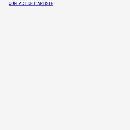
CONTACT DE L'ARTISTE
Partenaires
Crédits
Actions
Documentation
Visites d'ateliers
Production vidéo