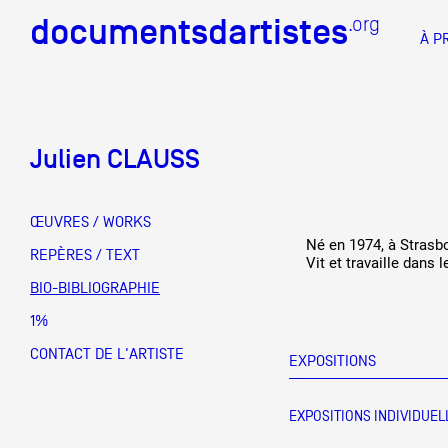
documentsdartistes
documentsdartistes
.org
.org
À P
Documents d'artistes PAC
Docume
Julien CLAUSS
Mission
Équipe
ŒUVRES / WORKS
Né en 1974, à Strasb
Partenaires
REPÈRES / TEXT
DOCUMENTS D'ARTISTES PACA
DE A à
Vit et travaille dans 
BIO-BIBLIOGRAPHIE
Crédits
1%
Actions
CONTACT DE L'ARTISTE
EXPOSITIONS
Documentation
EXPOSITIONS INDIVIDUEL
Visites d'ateliers