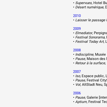
•
Supervues
, Hotel B
•
Désert numérique
, 
2010
•
Laisser le passage l
2009
•
Elmediator
, Perpign
•
Festival Sonorama
,
•
Festival Today Art
, 
2008
•
Indiscipline
, Musée 
•
Pause
, Maison des 
•
Retour à la surface
,
2007
•
Iso
, Espace public,
•
Pause
, Festival Cit
•
Vol
, AltStadt Neu, 
2006
•
Pause
, Galerie [inte
•
Aptium
, Festival Te