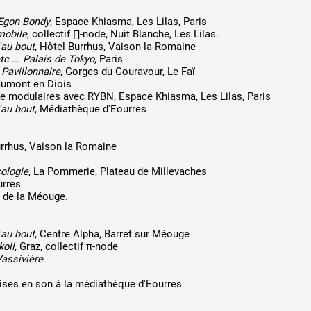
 Egon Bondy
, Espace Khiasma, Les Lilas, Paris
mobile
, collectif ∏-node, Nuit Blanche, Les Lilas.
'au bout
, Hôtel Burrhus, Vaison-la-Romaine
tc ... Palais de Tokyo
, Paris
Pavillonnaire
, Gorges du Gouravour, Le Faï
aumont en Diois
de modulaires avec RYBN, Espace Khiasma, Les Lilas, Paris
'au bout
, Médiathèque d'Eourres
urrhus, Vaison la Romaine
cologie
, La Pommerie, Plateau de Millevaches
urres
s de la Méouge.
'au bout
, Centre Alpha, Barret sur Méouge
koll
, Graz, collectif π-node
Vassivière
ises en son à la médiathèque d'Eourres