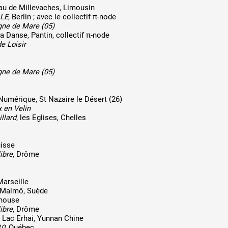
au de Millevaches, Limousin
LE
, Berlin ; avec le collectif π-node
gne de Mare (05)
a Danse, Pantin, collectif π-node
e Loisir
gne de Mare (05)
 Numérique, St Nazaire le Désert (26)
 en Velin
illard
, les Eglises, Chelles
uisse
ibre
, Drôme
Marseille
 Malmö, Suède
lhouse
ibre
, Drôme
, Lac Erhai, Yunnan Chine
10
, Québec