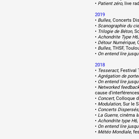
•
Patient zéro
, live r
2019
•
Bulles
, Concerts Di
•
Scanographie du cie
•
Trilogie de Béton
, S
•
Achondrite Type H6
•
Détour Numérique
,
•
Bulles
, THSF, Toulo
•
On entend lire jusqu'
2018
•
Tesseract
, Festival
•
Agrégation de porte
•
On entend lire jusqu'
•
Networked feedbac
cause d'interférences
•
Concert
, Colloque 
•
Modulation
, Sur le
•
Concerts Dispersés
•
La Guerre
, cinéma à
•
Achondrite type H6
,
•
On entend lire jusqu
•
Météo Mondiale
, f