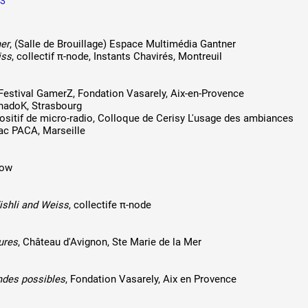
ES
her
, (Salle de Brouillage) Espace Multimédia Gantner
iss
, collectif π-node, Instants Chavirés, Montreuil
 Festival GamerZ, Fondation Vasarely, Aix-en-Provence
ShadoK, Strasbourg
spositif de micro-radio, Colloque de Cerisy L'usage des ambiances
rac PACA, Marseille
gow
Fishli and Weiss
, collectife π-node
ures
, Château d'Avignon, Ste Marie de la Mer
des possibles
, Fondation Vasarely, Aix en Provence