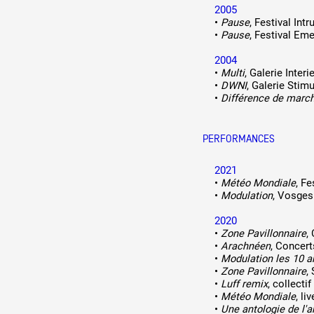
2005
•
Pause
, Festival Int
•
Pause
, Festival Em
2004
•
Multi
, Galerie Interie
•
DWNI
, Galerie Stim
•
Différence de marc
PERFORMANCES
2021
•
Météo Mondiale
, F
•
Modulation
, Vosges
2020
•
Zone Pavillonnaire
,
•
Arachnéen
, Concert
•
Modulation les 10 a
•
Zone Pavillonnaire
,
•
Luff remix
, collecti
•
Météo Mondiale
, l
•
Une antologie de l'a