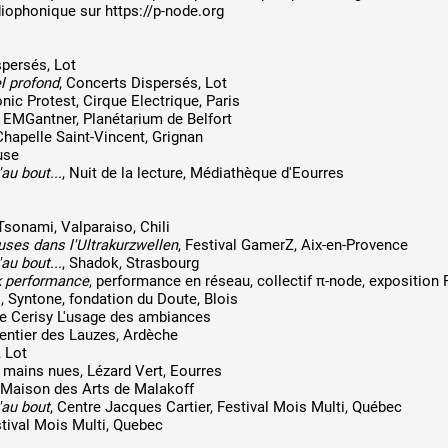
adiophonique sur
https://p-node.org
spersés, Lot
l profond
, Concerts Dispersés, Lot
onic Protest, Cirque Electrique, Paris
, EMGantner, Planétarium de Belfort
 Chapelle Saint-Vincent, Grignan
use
au bout...
, Nuit de la lecture, Médiathèque d'Eourres
 Tsonami, Valparaiso, Chili
uses dans l'Ultrakurzwellen
, Festival GamerZ, Aix-en-Provence
au bout...
, Shadok, Strasbourg
k performance
, performance en réseau, collectif π-node, exposition 
, Syntone, fondation du Doute, Blois
de Cerisy L'usage des ambiances
 Sentier des Lauzes, Ardèche
, Lot
 mains nues, Lézard Vert, Eourres
 Maison des Arts de Malakoff
'au bout
, Centre Jacques Cartier, Festival Mois Multi, Québec
estival Mois Multi, Quebec