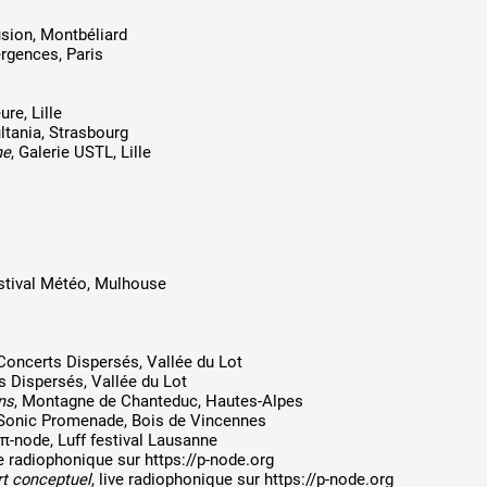
rusion, Montbéliard
ergences, Paris
ure, Lille
ultania, Strasbourg
he
, Galerie USTL, Lille
estival Météo, Mulhouse
 Concerts Dispersés, Vallée du Lot
s Dispersés, Vallée du Lot
ns
, Montagne de Chanteduc, Hautes-Alpes
 Sonic Promenade, Bois de Vincennes
f π-node, Luff festival Lausanne
ive radiophonique sur
https://p-node.org
rt conceptuel
, live radiophonique sur
https://p-node.org