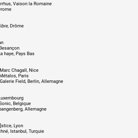
urrhus, Vaison la Romaine
Drome
ibre
, Drôme
an
 Besançon
La haye, Pays Bas
Marc Chagall, Nice
Métalos, Paris
 Galerie Field, Berlin, Allemagne
 Luxembourg
ySonic, Belgique
Spangenberg, Allemagne
r]stice, Lyon
chné, Istanbul, Turquie