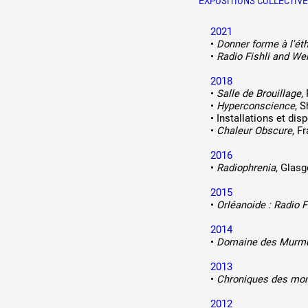
EXPOSITIONS COLLECTIV
2021
•
Donner forme à l'ét
•
Radio Fishli and We
2018
•
Salle de Brouillage
,
•
Hyperconscience
, 
•
Installations et di
•
Chaleur Obscure
, F
2016
•
Radiophrenia
, Glas
2015
•
Orléanoide : Radio 
2014
•
Domaine des Murm
2013
•
Chroniques des mon
2012