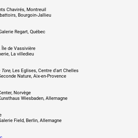
ants Chavirés, Montreuil
attoirs, Bourgoin-Jallieu
 Galerie Regart, Québec
 public
, Île de Vassivière
rie, La villedieu
tes
e Tore
, Les Eglises, Centre d'art Chelles
 Seconde Nature, Aix-en-Provence
 Center, Norvège
 Kunsthaus Wiesbaden, Allemagne
e
Galerie Field, Berlin, Allemagne