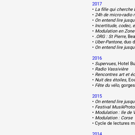
2017
•
La fille qui cherche
•
24h de micro-radio 
•
On entend lire jusqu
•
Incertitude, codec, e
•
Modulation en Zone 
•
.ORG : St Pierre
, Be
•
Uber-Pantone
, duo 
•
On entend lire jusqu
2016
•
Supervues
, Hotel B
•
Radio Vassivière
•
Rencontres art et é
•
Nuit des étoiles
, Eo
•
Fête du vélo
, gorge
2015
•
On entend lire jusqu
•
Festival MusikProto
•
Modulation : Ile de 
•
Modulation : Corse
•
Cycle de lectures m
2014