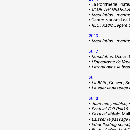
•
La Pommerie, Plate
•
CLUB-TRANSMEDIA
•
Modulation : monta
•
Centre National de l
•
RLL : Radio Légère d
2013
•
Modulation : monta
2012
•
Modulation
, Désert
•
Hippodrome de Vaux
•
Littoral dans le brou
2011
•
La Bâtie
, Genève, S
•
Laisser le passage l
2010
•
Journées jouables
, 
•
Festival Full Pull10
,
•
Festival Météo
, Mu
•
Laisser le passage l
•
Erhai floating sound
•
Festival Mois Multi