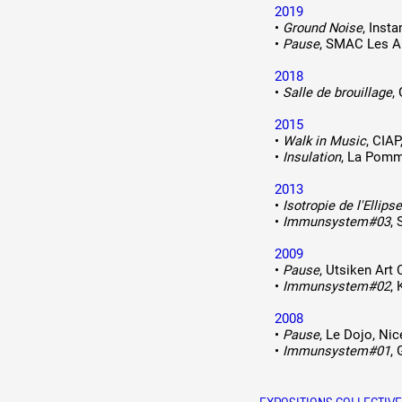
2019
Production vidéo
•
Ground Noise
, Inst
•
Pause
, SMAC Les Ab
Formation
2018
•
Salle de brouillage
,
Événements
2015
1% œuvres dans l'espace
•
Walk in Music
, CIAP
•
Insulation
, La Pomme
Réseau documents d'artis
2013
•
Isotropie de l'Ellips
•
Immunsystem#03
,
2009
•
Pause
, Utsiken Art
•
Immunsystem#02
,
2008
•
Pause
, Le Dojo, Nic
•
Immunsystem#01
, 