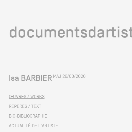
documentsd
documentsdartis
Isa BARBIER
MAJ 26/03/2026
Documents d'artis
ŒUVRES / WORKS
Mission
REPÈRES / TEXT
BIO-BIBLIOGRAPHIE
Équipe
ACTUALITÉ DE L'ARTISTE