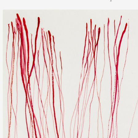
Artistes
De A à Z
Année par année
Collection vidéos
Candidater
Contact