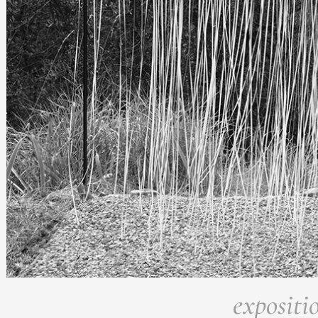
Formation
Événements
1% œuvres dans 
public
Réseau documents 
expositi