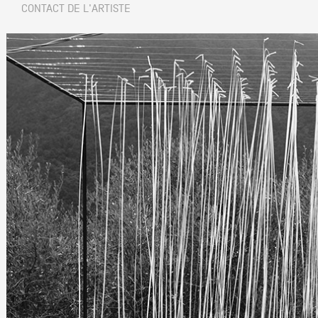
CONTACT DE L'ARTISTE
Partenaires
Crédits
Actions
Documentation
Visites d'ateliers
Production vidéo