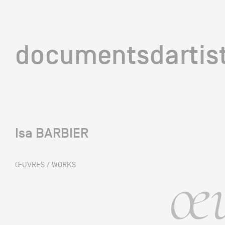
documentsd
documentsdartis
Isa BARBIER
Documents d'artis
œu
ŒUVRES / WORKS
Mission
Équipe