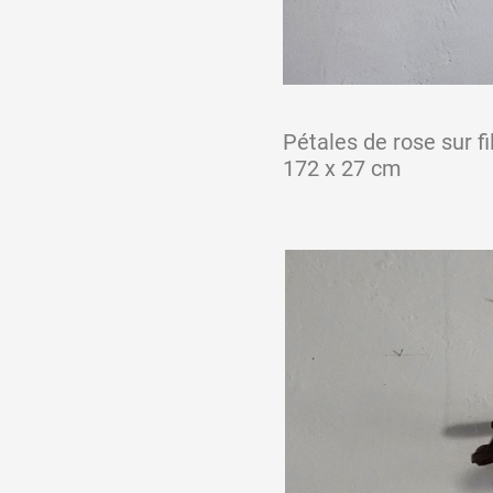
Artistes
De A à Z
Pétales de rose sur fi
172 x 27 cm
Année par année
Collection vidéos
Candidater
Contact