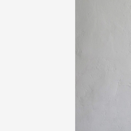
Formation
Événements
1% œuvres dans l
Réseau documents 