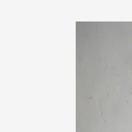
Partenaires
Crédits
Actions
Documentation
Visites d'ateliers
Production vidéo