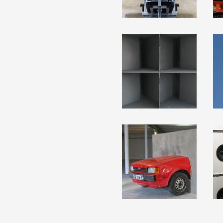
Formation
Événements
1% œuvres dans l
Réseau documents 