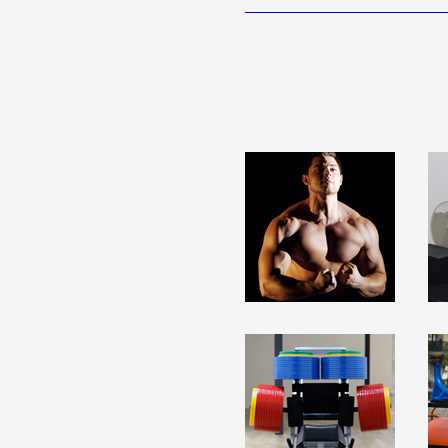
Partenaires
Crédits
Actions
Documentation
Visites d'ateliers
Production vidéo