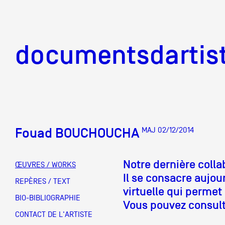
documentsd
documentsdartis
Fouad BOUCHOUCHA
MAJ 02/12/2014
Documents d'artis
Notre dernière coll
ŒUVRES / WORKS
Il se consacre aujo
Mission
REPÈRES / TEXT
virtuelle qui permet
BIO-BIBLIOGRAPHIE
Vous pouvez consulte
Équipe
CONTACT DE L'ARTISTE