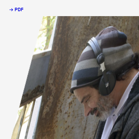
→ PDF
Partenaires
Crédits
Actions
Documentation
Visites d'ateliers
Production vidéo