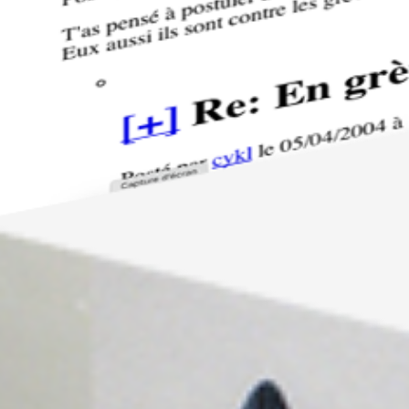
Artistes
De A à Z
Année par année
Collection vidéos
Candidater
Contact