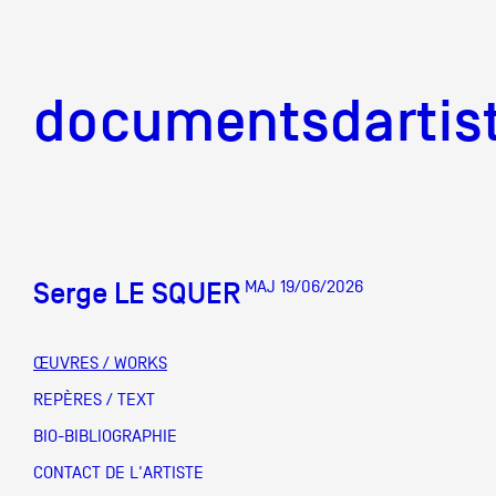
documentsd
documentsdartis
Serge LE SQUER
MAJ 19/06/2026
Documents d'artis
ŒUVRES / WORKS
Mission
REPÈRES / TEXT
BIO-BIBLIOGRAPHIE
Équipe
CONTACT DE L'ARTISTE