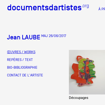
documentsdartistes
documentsdartistes
.org
.org
À P
Documents d'artistes PAC
Docume
Jean LAUBE
MAJ 26/06/2017
Mission
Équipe
ŒUVRES / WORKS
Partenaires
REPÈRES / TEXT
DOCUMENTS D'ARTISTES PACA
DE A à
BIO-BIBLIOGRAPHIE
Crédits
CONTACT DE L'ARTISTE
Actions
Documentation
Découpages
Visites d'ateliers