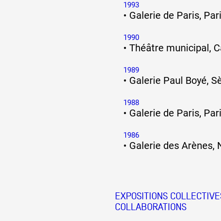
1993
•
Galerie de Paris, Par
Artistes
1990
•
Théâtre municipal, 
De A à Z
1989
•
Galerie Paul Boyé, S
1988
Année par année
•
Galerie de Paris, Par
1986
•
Galerie des Arènes,
Collection vidéos
Candidater
EXPOSITIONS COLLECTIVE
COLLABORATIONS
Contact