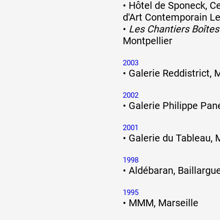
•
Hôtel de Sponeck, C
d'Art Contemporain Le
Formation
•
Les Chantiers Boîtes
Montpellier
Événements
2003
•
Galerie Reddistrict, 
2002
1% œuvres dans 
•
Galerie Philippe Pan
public
2001
•
Galerie du Tableau, 
Réseau documents 
1998
•
Aldébaran, Baillargu
1995
•
MMM, Marseille