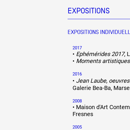
EXPOSITIONS
Partenaires
EXPOSITIONS INDIVIDUEL
Crédits
2017
•
Ephémérides 2017
, 
Actions
•
Moments artistiques
2016
Documentation
•
Jean Laube, oeuvre
Galerie Bea-Ba, Marsei
2008
Visites d'ateliers
•
Maison d'Art Contemp
Fresnes
Production vidéo
2005