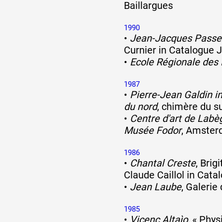
Baillargues
1990
•
Jean-Jacques Passe
Curnier in Catalogue 
•
Ecole Régionale des
1987
•
Pierre-Jean Galdin i
du nord
, chimère du s
•
Centre d'art de Labè
Musée Fodor
, Amster
1986
•
Chantal Creste
, Bri
Claude Caillol in Cata
•
Jean Laube
, Galerie
1985
•
Vicenc Altaìo
, « Phy