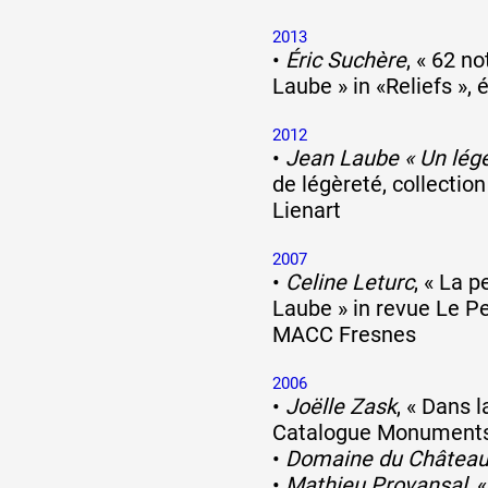
2013
•
Éric Suchère
, « 62 n
Laube » in «Reliefs », 
2012
•
Jean Laube « Un lége
de légèreté, collectio
Lienart
2007
•
Celine Leturc
, « La 
Laube » in revue Le Pe
MACC Fresnes
2006
•
Joëlle Zask
, « Dans l
Catalogue Monument
•
Domaine du Château
•
Mathieu Provansal
, 