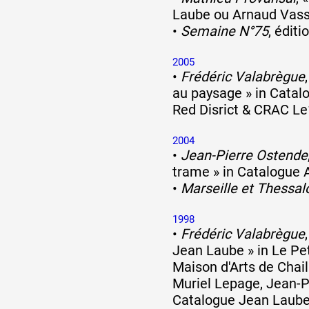
Laube ou Arnaud Vass
•
Semaine N°75
, édit
2005
•
Frédéric Valabrègue
au paysage » in Catal
Red Disrict & CRAC Le
2004
•
Jean-Pierre Ostende
trame » in Catalogue 
•
Marseille et Thessal
1998
•
Frédéric Valabrègue
Jean Laube » in Le Pet
Maison d'Arts de Chail
Muriel Lepage, Jean-P
Catalogue Jean Laube