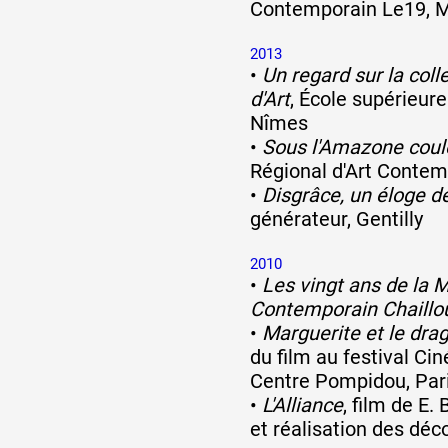
Contemporain Le19, M
2013
•
Un regard sur la coll
d'Art
, École supérieur
Nîmes
•
Sous l'Amazone coul
Régional d'Art Contem
•
Disgrâce, un éloge de
générateur, Gentilly
2010
•
Les vingt ans de la M
Contemporain Chaillo
•
Marguerite et le dra
du film au festival Ci
Centre Pompidou, Par
•
L'Alliance
, film de E.
et réalisation des déc