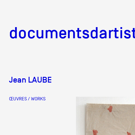
documentsd
documentsdartis
Jean LAUBE
Documents d'artis
ŒUVRES / WORKS
Mission
Équipe