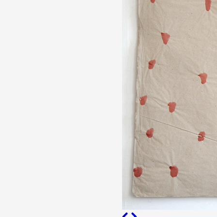
Partenaires
Crédits
Actions
Documentation
Visites d'ateliers
Production vidéo