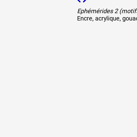
Ephémérides 2 (motif
Formation
Encre, acrylique, goua
Événements
1% œuvres dans l
Réseau documents 