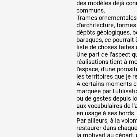
des modèles déjà conn
communs.
Formation
Trames ornementales,
d'architecture, formes
dépôts géologiques, b
Événements
baraques, ce pourrait 
liste de choses faites 
Une part de l'aspect 
1% œuvres dans 
réalisations tient à m
l'espace, d'une porosit
public
les territoires que je 
À certains moments ce
marquée par l'utilisat
Réseau documents 
ou de gestes depuis l
aux vocabulaires de l'
en usage à ses bords.
Par ailleurs, à la volo
restaurer dans chaque 
la motivait au départ, 