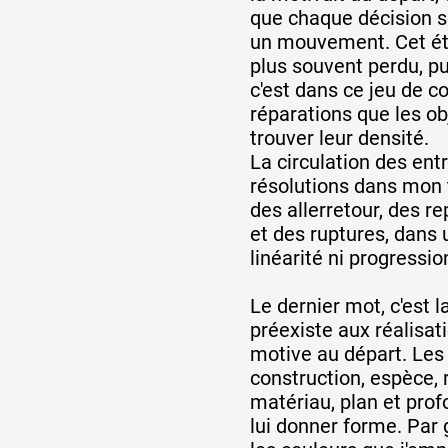
que chaque décision so
un mouvement. Cet éta
Artistes
plus souvent perdu, pui
c'est dans ce jeu de c
réparations que les ob
De A à Z
trouver leur densité.
La circulation des ent
résolutions dans mon t
des allerretour, des re
Année par année
et des ruptures, dans
linéarité ni progressio
Collection vidéos
Le dernier mot, c'est la
préexiste aux réalisati
motive au départ. Les
Candidater
construction, espèce, r
matériau, plan et prof
Contact
lui donner forme. Par 