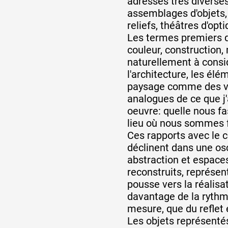
adresses très diverses
assemblages d'objets,
reliefs, théâtres d'opt
Partenaires
Les termes premiers qu
couleur, construction
naturellement à consi
Crédits
l'architecture, les élé
paysage comme des vis
analogues de ce que j'
Actions
oeuvre: quelle nous fa
lieu où nous sommes f
Ces rapports avec le c
Documentation
déclinent dans une osc
abstraction et espace
reconstruits, représen
Visites d'ateliers
pousse vers la réalisa
davantage de la rythm
mesure, que du reflet e
Production vidéo
Les objets représent