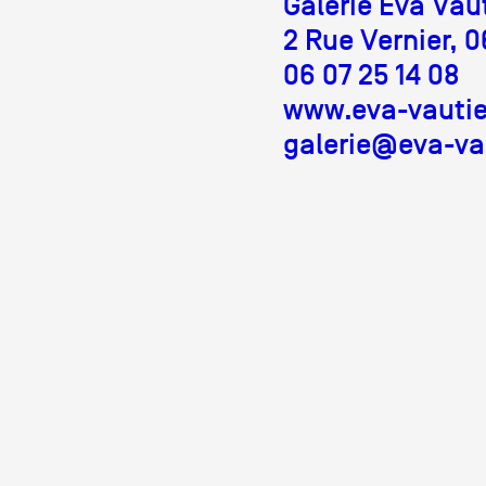
Galerie Eva Vau
2 Rue Vernier, 
Partenaires
06 07 25 14 08
www.eva-vauti
galerie@eva-va
Crédits
Actions
Documentation
Visites d'ateliers
Production vidéo