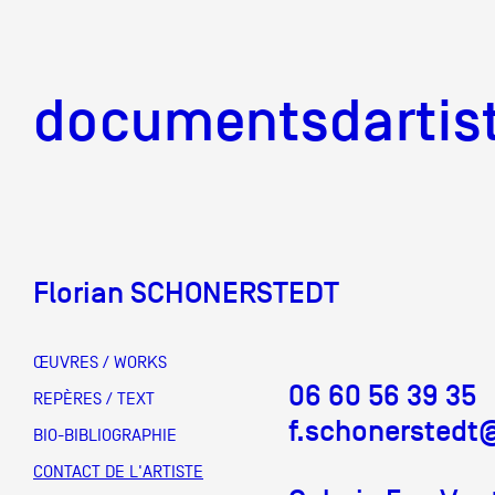
documentsd
documentsdartis
Florian SCHONERSTEDT
Documents d'artis
ŒUVRES / WORKS
06 60 56 39 35
Mission
REPÈRES / TEXT
f.schonersted
BIO-BIBLIOGRAPHIE
Équipe
CONTACT DE L'ARTISTE