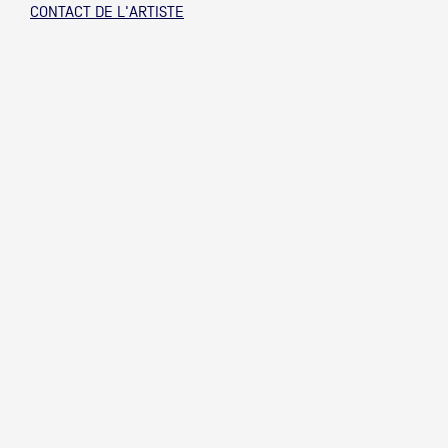
CONTACT DE L'ARTISTE
Partenaires
Crédits
Actions
Documentation
Visites d'ateliers
Production vidéo