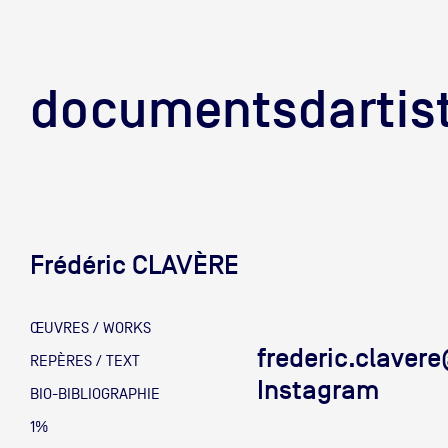
documentsd
documentsdartis
Frédéric CLAVÈRE
Documents d'artis
ŒUVRES / WORKS
frederic.clave
Mission
REPÈRES / TEXT
Instagram
BIO-BIBLIOGRAPHIE
Équipe
1%