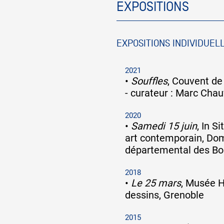
EXPOSITIONS
Partenaires
EXPOSITIONS INDIVIDUEL
Crédits
2021
•
Souffles
, Couvent de
- curateur : Marc Cha
Actions
2020
•
Samedi 15 juin
, In S
art contemporain, Do
Documentation
départemental des Boi
2018
Visites d'ateliers
•
Le 25 mars
, Musée H
dessins, Grenoble
Production vidéo
2015