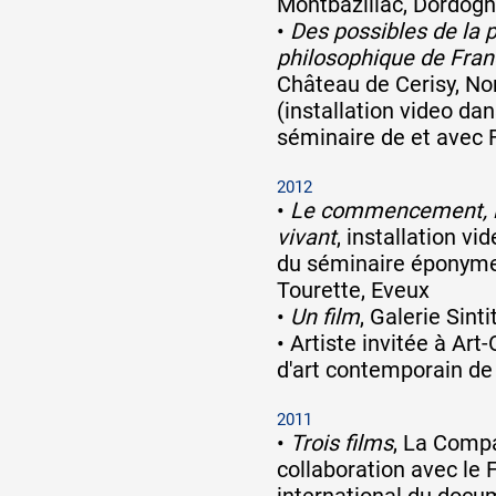
Montbazillac, Dordog
•
Des possibles de la pe
philosophique de Franç
Artistes
Château de Cerisy, N
(installation video da
séminaire de et avec F
De A à Z
2012
•
Le commencement, la
Année par année
vivant
, installation vi
du séminaire éponyme
Tourette, Eveux
•
Un film
, Galerie Sint
Collection vidéos
•
Artiste invitée à Art
d'art contemporain de
Candidater
2011
•
Trois films
, La Comp
Contact
collaboration avec le F
international du docu