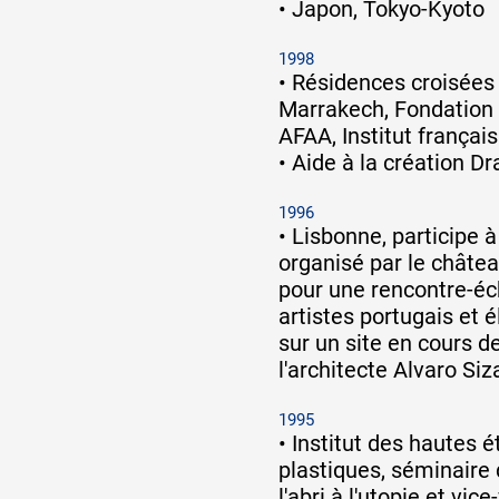
•
Japon, Tokyo-Kyoto
1998
•
Résidences croisées 
Marrakech, Fondation
AFAA, Institut françai
•
Aide à la création D
1996
•
Lisbonne, participe à
organisé par le châte
pour une rencontre-é
artistes portugais et 
sur un site en cours d
l'architecte Alvaro Siz
1995
•
Institut des hautes é
plastiques, séminaire 
l'abri à l'utopie et vic