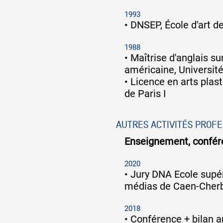
1993
•
DNSEP, École d'art d
1988
•
Maîtrise d'anglais su
américaine, Université 
•
Licence en arts plas
de Paris I
AUTRES ACTIVITÉS PROF
Enseignement, confére
2020
•
Jury DNA Ecole supér
médias de Caen-Cher
2018
•
Conférence + bilan 