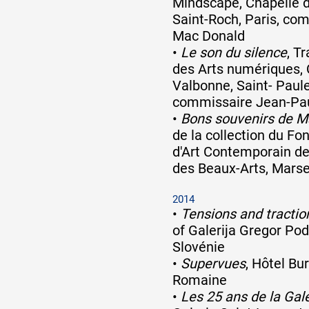
Mindscape, Chapelle du
Saint-Roch, Paris, c
Mac Donald
•
Le son du silence
, T
des Arts numériques, 
Valbonne, Saint- Paule
commissaire Jean-Pau
•
Bons souvenirs de Ma
de la collection du 
d'Art Contemporain de
des Beaux-Arts, Marse
2014
•
Tensions and tractio
of Galerija Gregor Pod
Slovénie
•
Supervues
, Hôtel Bu
Romaine
•
Les 25 ans de la Gal