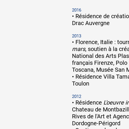
2016
•
Résidence de créati
Drac Auvergne
2013
•
Florence, Italie : to
mars
, soutien à la cr
National des Arts Plast
français Firenze, Polo
Toscana, Musée San 
•
Résidence Villa Tam
Toulon
2012
•
Résidence
L'oeuvre i
Chateau de Montbazill
Rives de l'Art et Agenc
Dordogne-Périgord