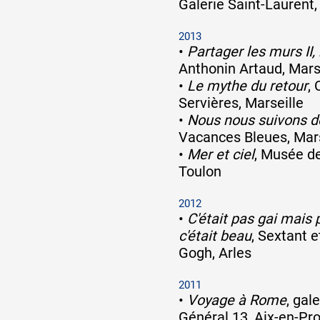
Galerie Saint-Laurent,
2013
•
Partager les murs II, 
Anthonin Artaud, Mars
•
Le mythe du retour
,
Servières, Marseille
•
Nous nous suivons d
Vacances Bleues, Mars
•
Mer et ciel
, Musée d
Toulon
2012
•
C'était pas gai mais 
c'était beau
, Sextant 
Gogh, Arles
2011
•
Voyage à Rome
, gal
Général 13, Aix-en-Pr