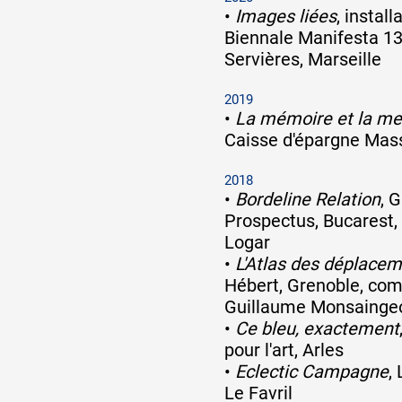
•
Images liées
, install
Biennale Manifesta 13
Servières, Marseille
2019
•
La mémoire et la me
Caisse d'épargne Mas
2018
•
Bordeline Relation
, 
Prospectus, Bucarest
Logar
•
L'Atlas des déplace
Hébert, Grenoble, co
Guillaume Monsainge
•
Ce bleu, exactement
pour l'art, Arles
•
Eclectic Campagne
,
Le Favril