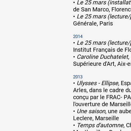
•
Le 25 mars (installat
de San Marco, Florence
Formation
•
Le 25 mars (lecture
Générale, Paris
Événements
2014
•
Le 25 mars (lecture
Institut Français de Fl
•
Caroline Duchatelet
,
1% œuvres dans 
Supérieure d'Art, Aix-
public
2013
•
Ulysses - Ellipse
, Esp
Arles, dans le cadre d
Réseau documents 
conçu par le FRAC- P
l'ouverture de Marsei
•
Une saison
, une aub
Leclere, Marseille
•
Temps d'automne
, 