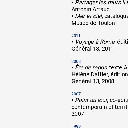
•
Partager les murs II 
Antonin Artaud
•
Mer et ciel
, catalogu
Musée de Toulon
2011
•
Voyage à Rome
, édi
Général 13, 2011
2008
•
Ère de repos
, texte 
Hélène Dattler, éditio
Général 13, 2008
2007
•
Point du jour
, co-édi
contemporain et territ
2007
1999