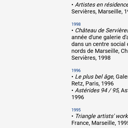
•
Artistes en résidenc
Servières, Marseille, 
1998
•
Château de Servière
année d'une galerie d
dans un centre social 
nords de Marseille, C
Servières, 1998
1996
•
Le plus bel âge
, Gal
Retz, Paris, 1996
•
Astérides 94 / 95
, As
1996
1995
•
Triangle artists' wor
France, Marseille, 199