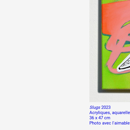
Production vidéo
Formation
Événements
1% œuvres dans l'espace
Réseau documents d'artis
Slugs
2023
Acryliques, aquarelle
36 x 47 cm
Photo avec l'aimable 