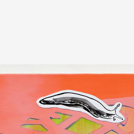
A
Artistes
De A à Z
Année par ann
Collection vidéo
Candidater
Contact