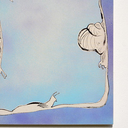
 public
tes