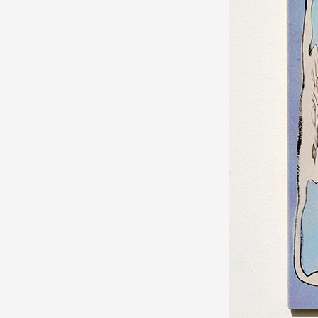
Production vidéo
Formation
Événements
1% œuvres dans l'espace
Réseau documents d'artis