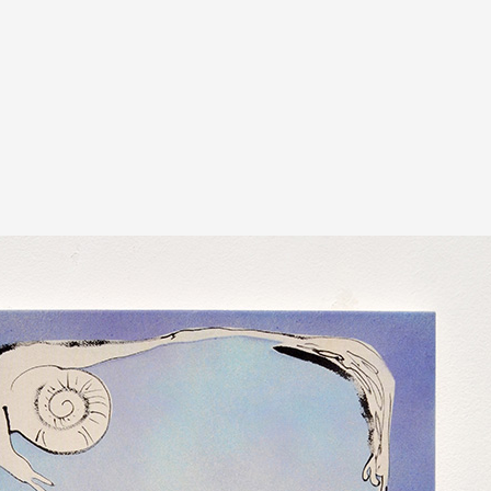
A
Artistes
De A à Z
Année par ann
Collection vidéo
Candidater
Contact