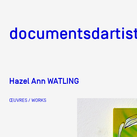
documentsd
documentsdartis
Hazel Ann WATLING
Documents d'artis
ŒUVRES / WORKS
Mission
Équipe