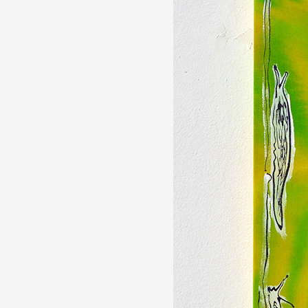
Partenaires
Crédits
Actions
Documentation
Visites d'ateliers
Production vidéo