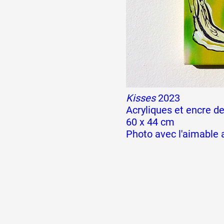
Formation
Événements
Kisses
2023
1% œuvres dans l
Acryliques et encre de
60 x 44 cm
Photo avec l'aimable a
Réseau documents 