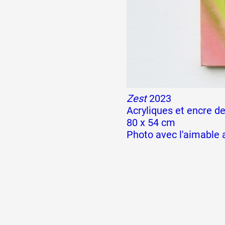
Formation
Événements
Zest
2023
1% œuvres dans l
Acryliques et encre de
80 x 54 cm
Photo avec l'aimable a
Réseau documents 