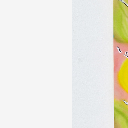
Partenaires
Crédits
Actions
Documentation
Visites d'ateliers
Production vidéo