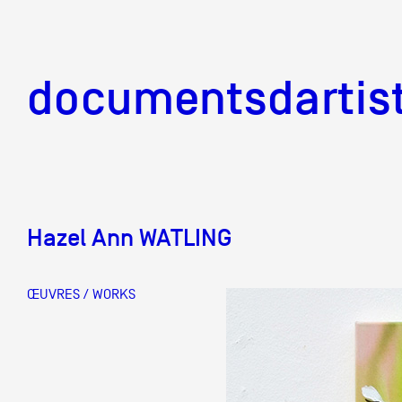
documentsd
documentsdartis
Hazel Ann WATLING
Documents d'artis
ŒUVRES / WORKS
Mission
Équipe