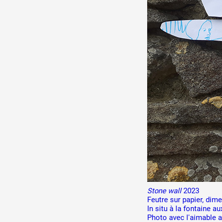
Production vidéo
Formation
Événements
1% œuvres dans l'espace
Réseau documents d'artis
Stone wall
2023
Feutre sur papier, dim
In situ à la fontaine a
Photo avec l'aimable au