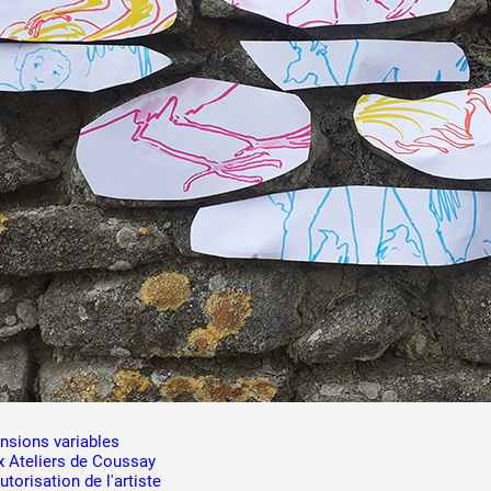
 public
tes
ensions variables
ux Ateliers de Coussay
torisation de l'artiste