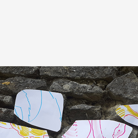
A
Artistes
De A à Z
Année par ann
Collection vidéo
Candidater
Contact