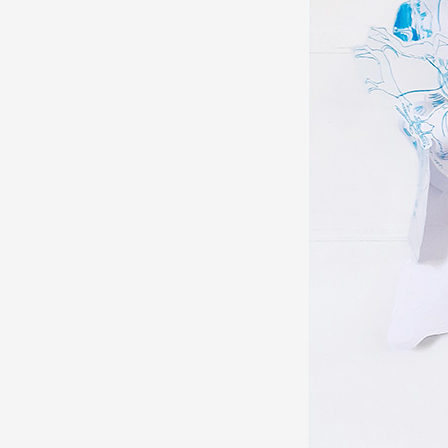
Production vidéo
Formation
Événements
1% œuvres dans l'espace
Réseau documents d'artis