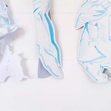
 public
tes