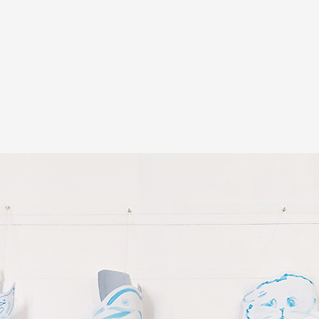
A
Artistes
De A à Z
Année par ann
Collection vidéo
Candidater
Contact