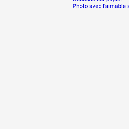
Photo avec l'aimable a
Formation
Événements
1% œuvres dans l
Réseau documents 