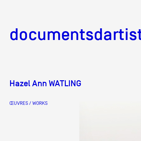
documentsd
documentsdartis
Hazel Ann WATLING
Documents d'artis
ŒUVRES / WORKS
Mission
Équipe