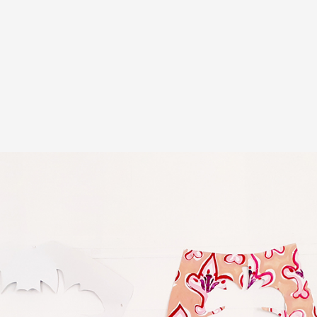
A
Artistes
De A à Z
Année par ann
Collection vidéo
Candidater
Contact