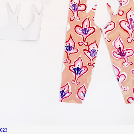
 public
tes
023