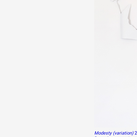
Production vidéo
Formation
Événements
1% œuvres dans l'espace
Réseau documents d'artis
Modesty (variation)
2