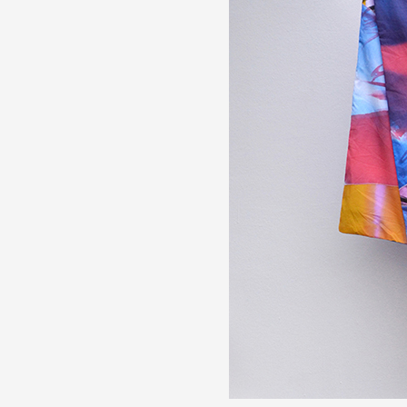
Partenaires
Crédits
Actions
Documentation
Visites d'ateliers
Production vidéo