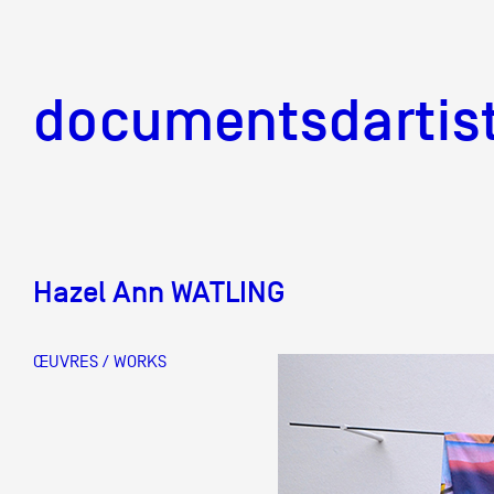
documentsd
documentsdartis
Hazel Ann WATLING
Documents d'artis
ŒUVRES / WORKS
Mission
Équipe