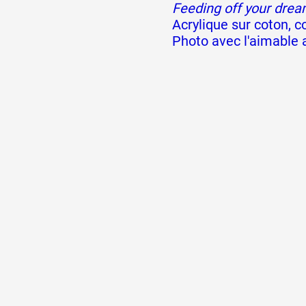
Feeding off your dre
Acrylique sur coton, c
Formation
Photo avec l'aimable a
Événements
1% œuvres dans l
Réseau documents 