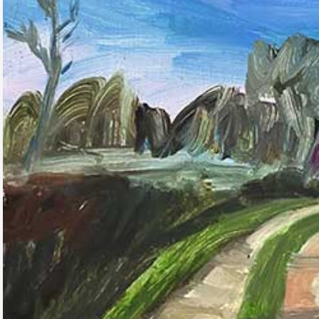
Formation
Événements
1% œuvres dans 
public
Réseau documents 