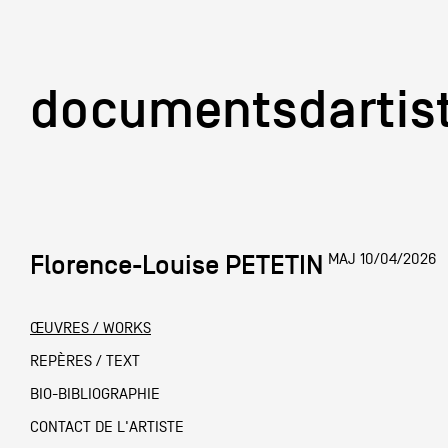
documentsd
documentsdartis
Florence-Louise PETETIN
MAJ 10/04/2026
Documents d'artis
ŒUVRES / WORKS
Mission
REPÈRES / TEXT
BIO-BIBLIOGRAPHIE
Équipe
CONTACT DE L'ARTISTE