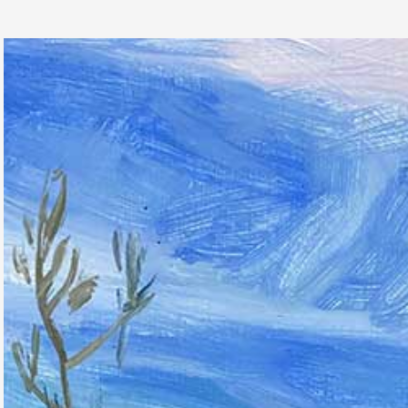
Partenaires
Crédits
Actions
Documentation
Visites d'ateliers
Production vidéo