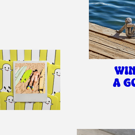
WI
A G