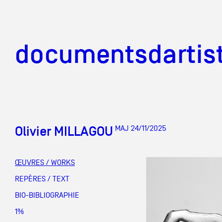
documentsd
documentsdartis
Olivier MILLAGOU
MAJ 24/11/2025
Documents d'artis
ŒUVRES / WORKS
Mission
REPÈRES / TEXT
BIO-BIBLIOGRAPHIE
Équipe
1%