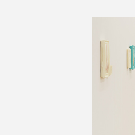
Formation
Événements
1% œuvres dans l
Réseau documents 