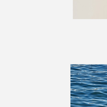
Artistes
De A à Z
Année par année
Collection vidéos
Candidater
Contact