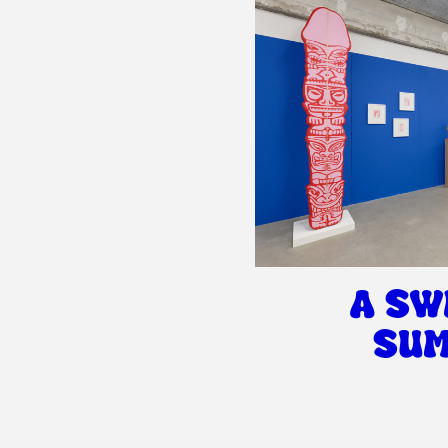
A SW
SU