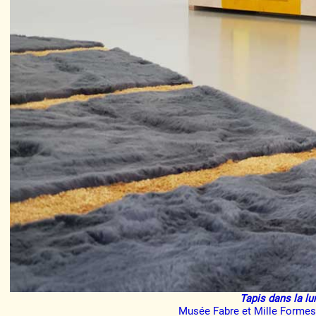
Artistes
De A à Z
Année par année
Collection vidéos
Candidater
Contact
Tapis dans la l
Musée Fabre et Mille Formes,