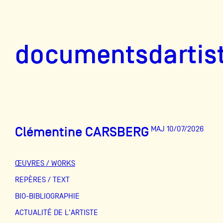
documentsd
documentsdartis
Clémentine CARSBERG
MAJ 10/07/2026
Documents d'artis
ŒUVRES / WORKS
Mission
REPÈRES / TEXT
BIO-BIBLIOGRAPHIE
Équipe
ACTUALITÉ DE L'ARTISTE