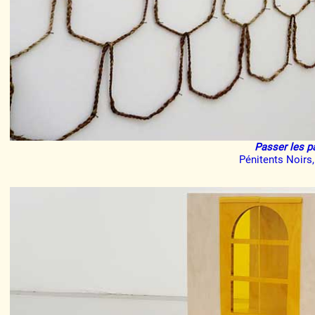
Formation
Événements
1% œuvres dans 
Passer les p
Pénitents Noirs
public
Réseau documents 