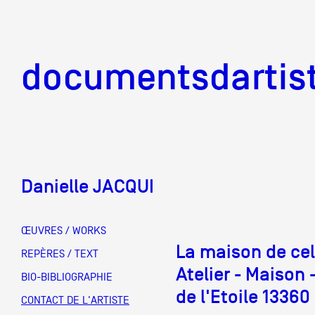
documentsd
documentsdartis
Danielle JACQUI
Documents d'artis
ŒUVRES / WORKS
La maison de cell
Mission
REPÈRES / TEXT
Atelier - Maison
BIO-BIBLIOGRAPHIE
de l'Etoile 1336
Équipe
CONTACT DE L'ARTISTE