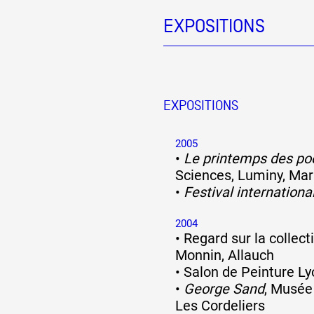
EXPOSITIONS
Partenaires
Crédits
EXPOSITIONS
Actions
2005
•
Le printemps des po
Sciences, Luminy, Mar
•
Festival international
Documentation
2004
•
Regard sur la collect
Visites d'ateliers
Monnin, Allauch
•
Salon de Peinture Ly
•
George Sand
, Musée
Production vidéo
Les Cordeliers