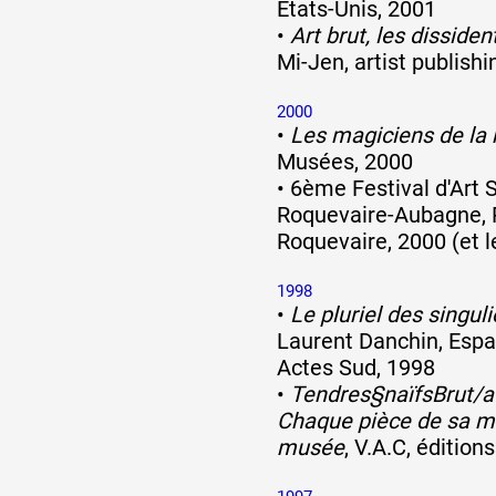
États-Unis, 2001
•
Art brut, les dissident
Mi-Jen, artist publish
2000
•
Les magiciens de la
Musées, 2000
•
6ème Festival d'Art S
Roquevaire-Aubagne, P
Roquevaire, 2000 (et l
1998
•
Le pluriel des singuli
Laurent Danchin, Espa
Actes Sud, 1998
•
Tendres§naïfsBrut/a
Chaque pièce de sa m
musée
, V.A.C, éditio