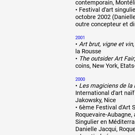
contemporain, Montél
•
Festival d'art singuli
Artistes
octobre 2002 (Daniell
outre concepteur et di
2001
De A à Z
•
Art brut, vigne et vin
la Rousse
•
The outsider Art Fair
Année par année
coins, New York, Etats
2000
•
Les magiciens de la
Collection vidéos
International d'art naï
Jakowsky, Nice
•
6ème Festival d'Art S
Candidater
Roquevaire-Aubagne, a
Singulier en Méditerr
Contact
Danielle Jacqui, Roqu