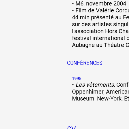
•
M6, novembre 2004
•
Film de Valérie Cordu
44 min présenté au Fes
sur des artistes singul
l'association Hors Ch
festival international d
Aubagne au Théatre 
CONFÉRENCES
1995
•
Les vêtements
, Con
Oppenhimer, American
Museum, New-York, Et