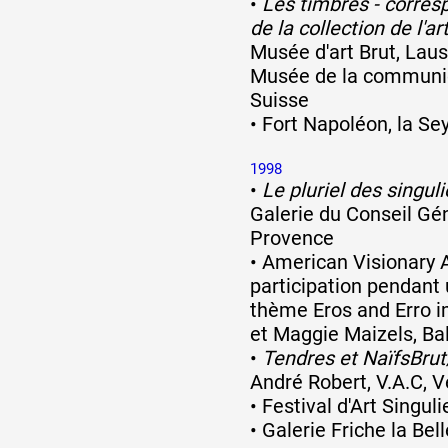
•
Les timbrés - corres
de la collection de l'a
Musée d'art Brut, Laus
Musée de la communic
Suisse
•
Fort Napoléon, la Se
1998
•
Le pluriel des singuli
Galerie du Conseil Gén
Provence
•
American Visionary 
participation pendant
thème Eros and Erro 
et Maggie Maizels, Bal
•
Tendres et NaïfsBru
André Robert, V.A.C, 
•
Festival d'Art Singul
•
Galerie Friche la Bel