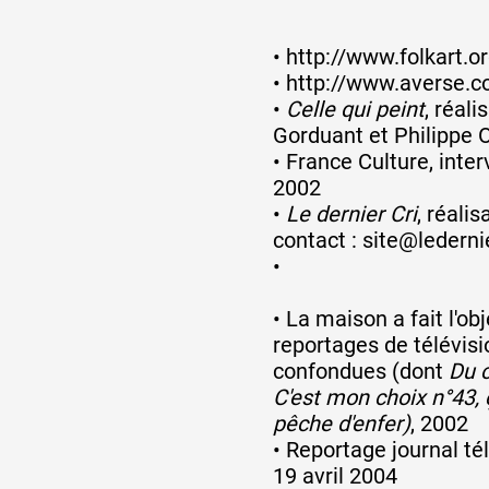
•
http://www.folkart.o
•
http://www.averse.c
•
Celle qui peint
, réali
Gorduant et Philippe 
•
France Culture, inte
2002
•
Le dernier Cri
, réalis
contact :
site@ledernie
•
•
La maison a fait l'ob
reportages de télévisi
confondues (dont
Du c
C'est mon choix n°43, 
pêche d'enfer)
, 2002
•
Reportage journal té
19 avril 2004