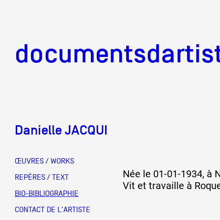
documentsd
documentsdartis
Danielle JACQUI
Documents d'artis
ŒUVRES / WORKS
Née le 01-01-1934, à 
Mission
REPÈRES / TEXT
Vit et travaille à Roqu
BIO-BIBLIOGRAPHIE
Équipe
CONTACT DE L'ARTISTE