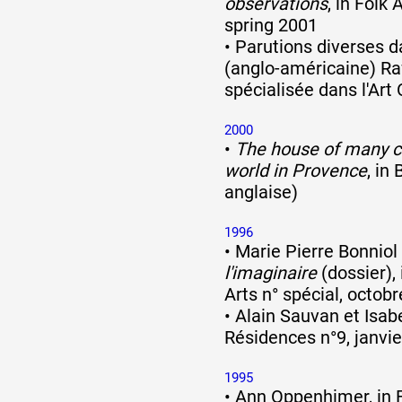
observations
, in Folk
spring 2001
•
Parutions diverses d
(anglo-américaine) Ra
spécialisée dans l'Art
2000
•
The house of many co
world in Provence
, in
anglaise)
1996
•
Marie Pierre Bonniol
l'imaginaire
(dossier), 
Arts n° spécial, octo
•
Alain Sauvan et Isabe
Résidences n°9, janvi
1995
•
Ann Oppenhimer, in F