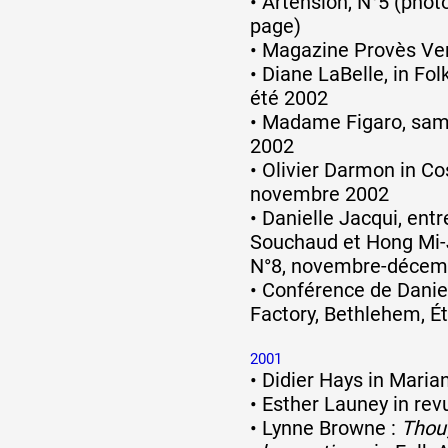
•
Artension, N°5 (phot
page)
•
Magazine Provès Ver
•
Diane LaBelle, in Fo
été 2002
•
Madame Figaro, sam
2002
•
Olivier Darmon in Co
novembre 2002
•
Danielle Jacqui, entr
Souchaud et Hong Mi-J
N°8, novembre-décem
•
Conférence de Danie
Factory, Bethlehem, É
2001
•
Didier Hays in Mari
•
Esther Launey in rev
•
Lynne Browne :
Thou