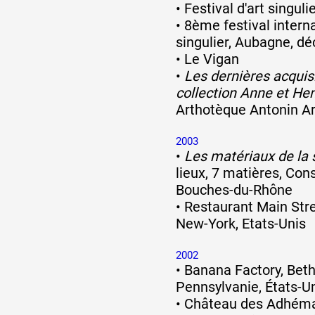
•
Festival d'art singul
•
8ème festival interna
Formation
singulier, Aubagne, d
•
Le Vigan
•
Les dernières acquisi
Événements
collection Anne et Hen
Arthotèque Antonin Ar
1% œuvres dans 
2003
•
Les matériaux de la 
public
lieux, 7 matières, Con
Bouches-du-Rhône
•
Restaurant Main Str
Réseau documents 
New-York, Etats-Unis
2002
•
Banana Factory, Bet
Pennsylvanie, États-U
•
Château des Adhémar