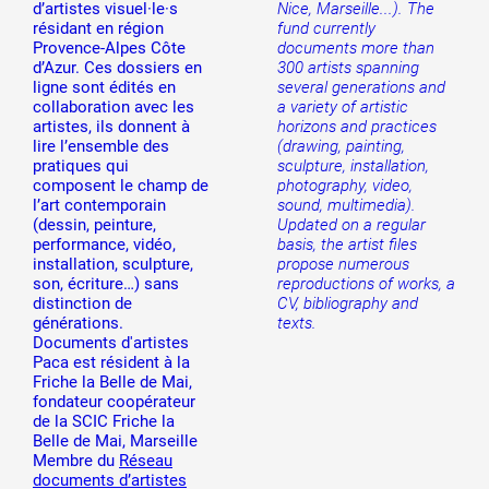
d’artistes visuel·le·s
Nice, Marseille...). The
résidant en région
fund currently
Provence-Alpes Côte
documents more than
d’Azur. Ces dossiers en
300 artists spanning
ligne sont édités en
several generations and
collaboration avec les
a variety of artistic
artistes, ils donnent à
horizons and practices
lire l’ensemble des
(drawing, painting,
pratiques qui
sculpture, installation,
composent le champ de
photography, video,
l’art contemporain
sound, multimedia).
(dessin, peinture,
Updated on a regular
performance, vidéo,
basis, the artist files
installation, sculpture,
propose numerous
son, écriture…) sans
reproductions of works, a
distinction de
CV, bibliography and
générations.
texts.
Documents d'artistes
Paca est résident à la
Friche la Belle de Mai,
fondateur coopérateur
de la SCIC Friche la
Belle de Mai, Marseille
Membre du
Réseau
documents d’artistes