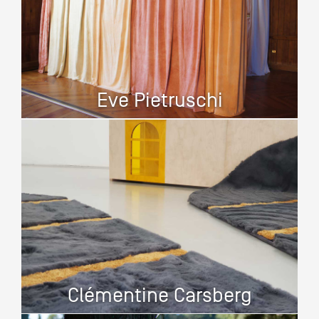
Artistes
De A à Z
Année par année
Collection vidéos
Eve Pietruschi
Candidater
Contact
Clémentine Carsberg