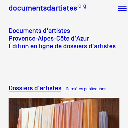
.org
.org
documentsdartistes
documentsdartistes
Documents d'artistes
Documents d'artistes PACA
Provence-Alpes-Côte d'Azur
Mission
Édition en ligne de dossiers d'artistes
Équipe
Partenaires
Crédits
Actions
Documentation
Visites d'ateliers
Dossiers d'artistes
Dernières publications
Production vidéo
Formation
Événements
1% œuvres dans l'espace public
Réseau documents d'artistes