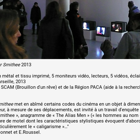
 public
tes
ur Smithee
2013
métal et tissu imprimé, 5 moniteurs vidéo, lecteurs, 5 vidéos, écla
seille, 2013
a SCAM (Brouillon d'un rêve) et de la Région PACA (aide à la recher
mithee
met en abîmé certains codes du cinéma en un objet à dimens
ur, à mesure de ses déplacements, est invité à un travail d'enquête 
 Smithee », anagramme de « The Alias Men » (« les hommes au nom 
bre de motel dont les caractéristiques stylistiques évoquent d’abor
ticulièrement le « caligarisme »…"
Monnet et E.Roussel.