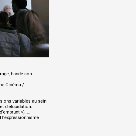
irage, bande son
che Cinéma /
ions variables au sein
et d'élucidation.
d'emprunt »), …
d l’expressionnisme