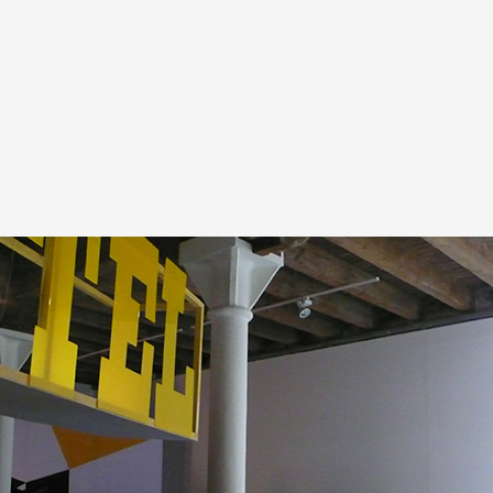
A
Artistes
De A à Z
Année par ann
Collection vidéo
Candidater
Contact