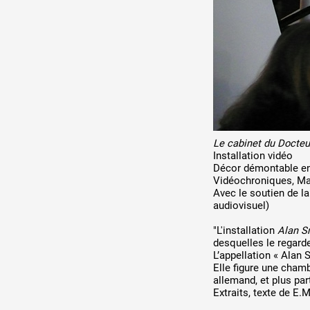
Production vidéo
Formation
Événements
1% œuvres dans l'espace
Réseau documents d'artis
Le cabinet du Docte
Installation vidéo
Décor démontable en 
Vidéochroniques, Mar
Avec le soutien de l
audiovisuel)
"L'installation
Alan S
desquelles le regarde
L’appellation « Alan
Elle figure une cham
allemand, et plus par
Extraits, texte de E.