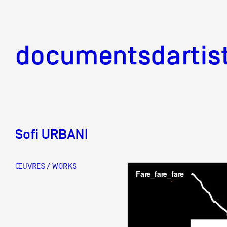
documentsd
documentsdartis
Sofi URBANI
Documents d'artis
ŒUVRES / WORKS
Mission
Équipe