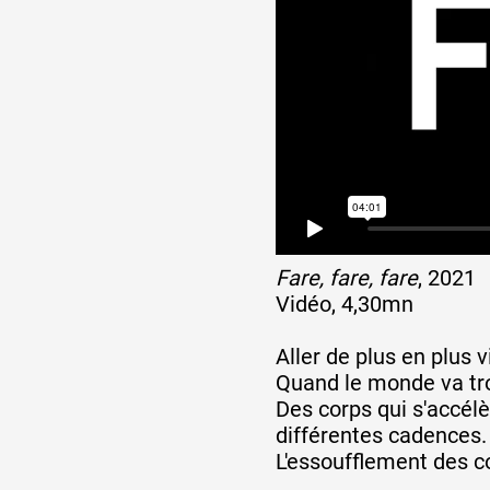
Partenaires
Crédits
Actions
Fare, fare, fare
, 2021
Documentation
Vidéo, 4,30mn
Aller de plus en plus vi
Quand le monde va trop 
Visites d'ateliers
Des corps qui s'accélèr
différentes cadences.
L'essoufflement des co
Production vidéo