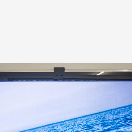
A
Artistes
De A à Z
Année par ann
Collection vidéo
Candidater
Contact