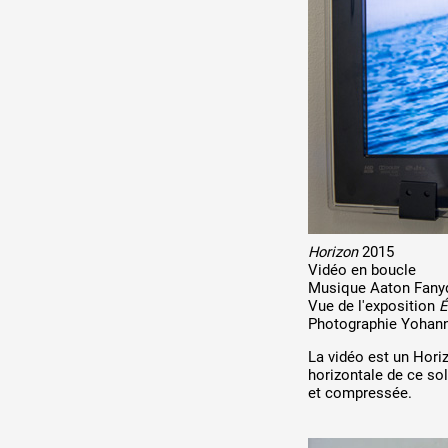
Production vidéo
Formation
Événements
1% œuvres dans l'espace
Réseau documents d'artis
Horizon
2015
Vidéo en boucle
Musique Aaton Fany
Vue de l'exposition
É
Photographie Yohan
La vidéo est un Hori
horizontale de ce sol
et compressée.