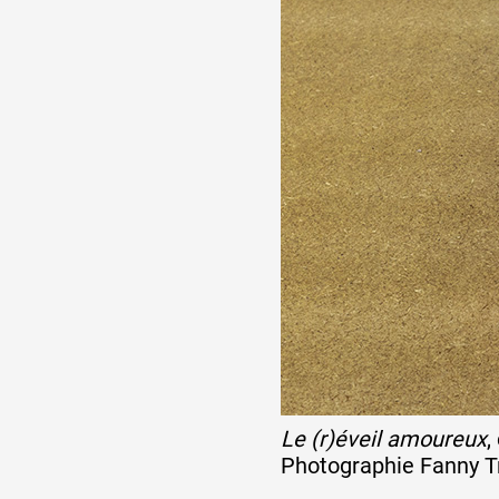
Partenaires
Crédits
Actions
Documentation
Visites d'ateliers
Le (r)éveil amoureux
,
Photographie Fanny T
Production vidéo