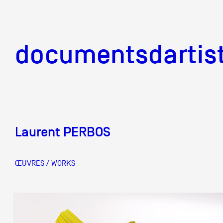
documentsd
documentsdartis
Laurent PERBOS
Documents d'artis
ŒUVRES / WORKS
Mission
Équipe