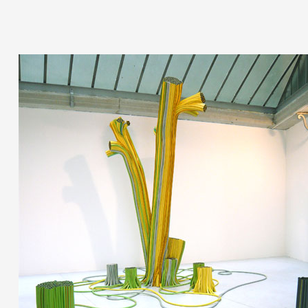
Artistes
De A à Z
Année par année
Collection vidéos
Candidater
Contact