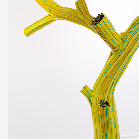
Partenaires
Crédits
Actions
Documentation
Visites d'ateliers
Production vidéo