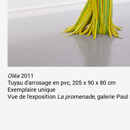
Formation
Événements
1% œuvres dans 
public
Oléa
2011
Tuyau d'arrosage en pvc, 205 x 90 x 80 cm
Exemplaire unique
Réseau documents 
Vue de l'exposition
La promenade
, galerie Paul