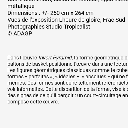
métallique
Dimensions : +/- 250 cm x 264 cm
Artistes
Vues de l'exposition L'heure de gloire, Frac Sud
Photographies Studio Tropicalist
© ADAGP
De A à Z
Dans l'œuvre
Invert Pyramid
, la forme géométrique 
Année par année
ballons de basket positionne l'œuvre dans une lectu
Les figures géométriques classiques comme le cube,
formes « parfaites », « idéales », « absolues » qui ne 
mêmes. Ces formes sont donc tellement référentielles
Collection vidéos
voir informelles. Cette disparition de la forme, vise à
des signes de ce qu’il perçoit : un court-circuitage ent
compose cette œuvre.
Candidater
Contact