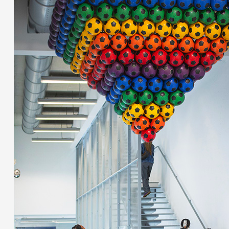
Partenaires
Crédits
Actions
Documentation
Visites d'ateliers
Production vidéo