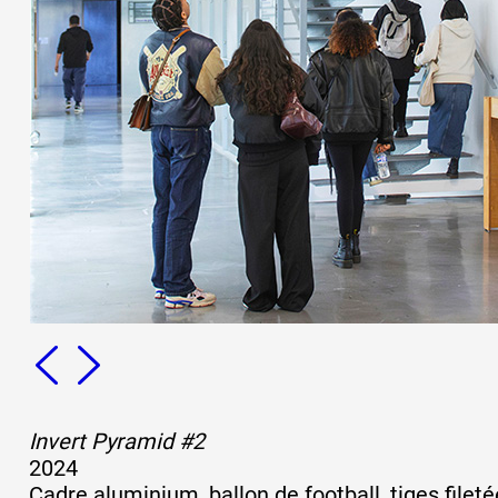
Formation
Événements
1% œuvres dans 
public
Réseau documents 
Invert Pyramid #2
2024
Cadre aluminium, ballon de football, tiges filet