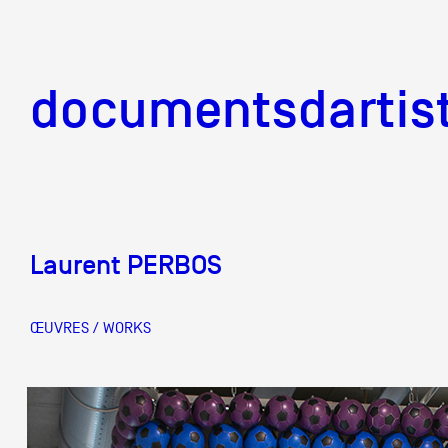
documentsd
documentsdartis
Laurent PERBOS
Documents d'artis
ŒUVRES / WORKS
Mission
Équipe