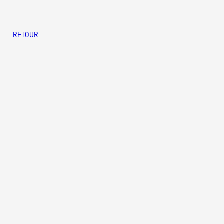
Formation
RETOUR
Événements
1% œuvres dans 
public
Réseau documents 