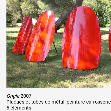
Partenaires
Crédits
Actions
Documentation
Visites d'ateliers
Ongle
2007
Plaques et tubes de métal, peinture carrosseri
Production vidéo
5 éléments