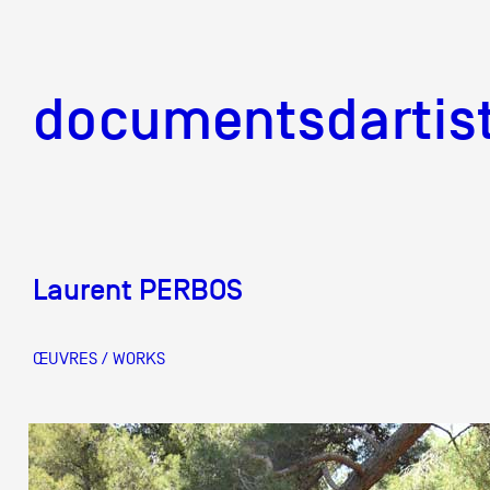
documentsd
documentsdartis
Laurent PERBOS
Documents d'artis
ŒUVRES / WORKS
Mission
Équipe