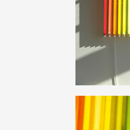
Production vidéo
Formation
Événements
1% œuvres dans l'espace
Réseau documents d'artis