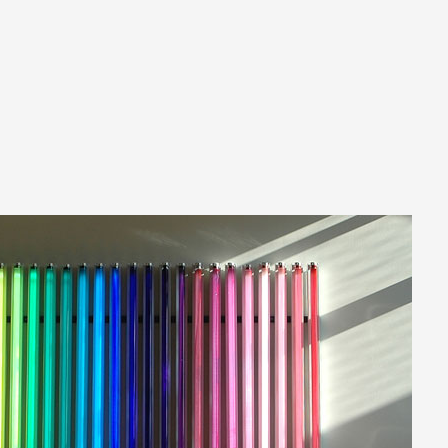
A
Artistes
De A à Z
Année par ann
Collection vidéo
Candidater
Contact