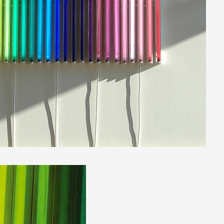
 public
tes