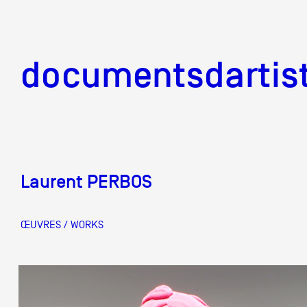
documentsd
documentsdartis
Laurent PERBOS
Documents d'artis
ŒUVRES / WORKS
Mission
Équipe