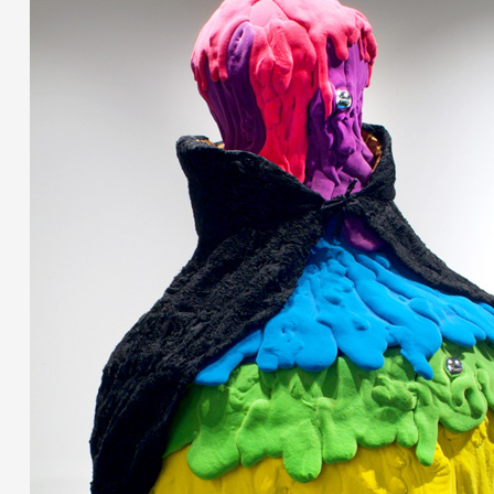
Partenaires
Crédits
Actions
Documentation
Visites d'ateliers
Production vidéo