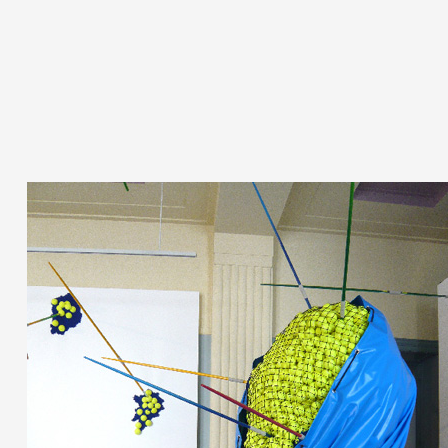
Artistes
De A à Z
Année par année
Collection vidéos
Candidater
Contact