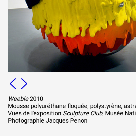
Formation
Événements
1% œuvres dans 
public
Réseau documents 
Weeble
2010
Mousse polyuréthane floquée, polystyrène, astr
Vues de l'exposition
Sculpture Club
, Musée Nati
Photographie Jacques Penon