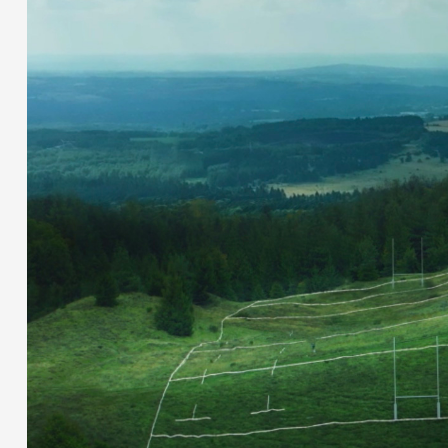
Partenaires
Crédits
Actions
Documentation
Visites d'ateliers
Production vidéo