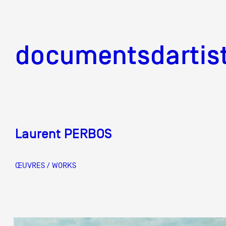
documentsd
documentsdartis
Laurent PERBOS
Documents d'artis
ŒUVRES / WORKS
Mission
Équipe