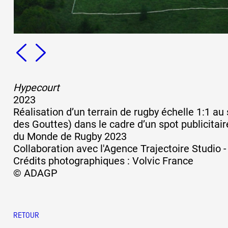
Formation
Événements
Hypecourt
2023
1% œuvres dans 
Réalisation d’un terrain de rugby échelle 1:1 
public
des Gouttes) dans le cadre d’un spot publicitair
du Monde de Rugby 2023
Collaboration avec l'Agence Trajectoire Studio -
Crédits photographiques : Volvic France
Réseau documents 
© ADAGP
RETOUR